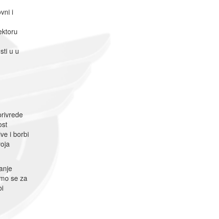
vni i
ektoru
sti u u
privrede
ost
e i borbi
voja
anje
emo se za
bi