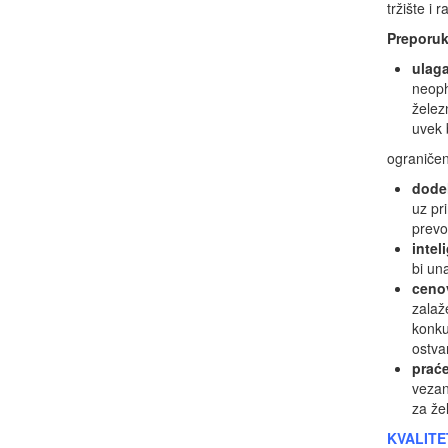
tržište i 
Preporuk
ulaga
neoph
želez
uvek b
ograničen
dodel
uz pr
prevo
intel
bi un
cenov
zalaž
konku
ostva
praće
vezan
za že
KVALITE