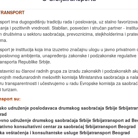
TRANSPORT
nsport ima dugogodišnju tradiciju rada i poslovanja, uz stalno favorizova
anja i pozitivnih vrednosti. Stabilan, posvećen i stručan partner - instit
m društvima u sektoru saobraćaja, prevoznicima, stejkholderima i prate
ima.
nsport je institucija koja ima izuzetno značajnu ulogu u javno privatnom d
poslovnog ambijenta, unapređenju zakonske i podzakonske regulative i
ransporta Republike Srbije.
stavnici su članovi radnih grupa za izradu zakonskih i podzakonskih ak
brojnih međunarodnih mešovitih komisija Ministarstva saobraćaja a nal
ru transparentnosti i učestvujemo u radu Evropske komisija za saobrać
i turizam.
nsport su:
sko udruženje poslodavaca drumskog saobraćaja Srbije Srbijatra
rad
ovno udruženje drumskog saobraćaja Srbije Srbijatransport ad B
tivno konsultativni centar za saobraćaj Srbijatransport Beograd
a veštačenja i konsultantske usluge Srbijatransport Beograd