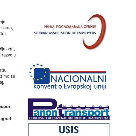
nje
ucijama,
ćim
ijalogu,
 razvoju
ata,
azimo se
aj,
nsport
eograd