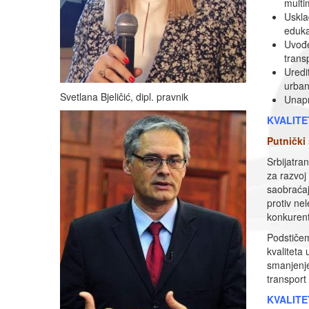
multi
Uskla
eduka
Uvođe
transp
Uredi
urban
Svetlana Bjeličić, dipl. pravnik
Unapr
KVALITE
Putnički
Srbijatra
za razvoj
saobraćaj
protiv nel
konkurent
Podstičem
kvaliteta
smanjenje
transport
KVALITE