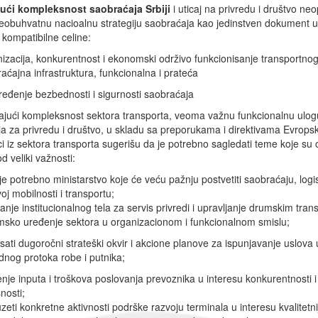
ući kompleksnost saobraćaja Srbiji
i uticaj na privredu i društvo ne
sveobuhvatnu nacioalnu strategiju saobraćaja kao jedinstven dokument 
e kompatibilne celine:
izacija, konkurentnost i ekonomski održivo funkcionisanje transportno
aćajna infrastruktura, funkcionalna i prateća
eđenje bezbednosti i sigurnosti saobraćaja
jući kompleksnost sektora transporta, veoma važnu funkcionalnu ulog
a za privredu i društvo, u skladu sa preporukama i direktivama Evropsk
i iz sektora transporta sugerišu da je potrebno sagledati teme koje su
od veliki važnosti:
 je potrebno ministarstvo koje će veću pažnju postvetiti saobraćaju, logis
oj mobilnosti i transportu;
anje institucionalnog tela za servis privredi i upravljanje drumskim tra
msko uređenje sektora u organizacionom i funkcionalnom smislu;
isati dugoročni strateški okvir i akcione planove za ispunjavanje uslova u
dnog protoka robe i putnika;
nje inputa i troškova poslovanja prevoznika u interesu konkurentnosti i
nosti;
zeti konkretne aktivnosti podrške razvoju terminala u interesu kvalitetni