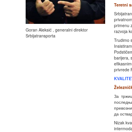
Teretni 
Srbijatra
privatnom
primenu z
Goran Aleksić , generalni direktor
razvoja k
Srbijatransporta
Trudimo s
Insistira
Podstičem
barijera,
efikasnim
privrede 
KVALITE
Železnič
За тржиш
последњи
превозни
да оства
Nizak kva
intermoda