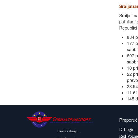
Srbijatr
Srbija im
putnika i
Republici 
884 p
177 p
saobr
697 p
saobr
10 pr
22 pr
prevo
23.94
11.61
145 d
Preporuč
D-Logic
Izrada i dizajn :
Red Vožnj