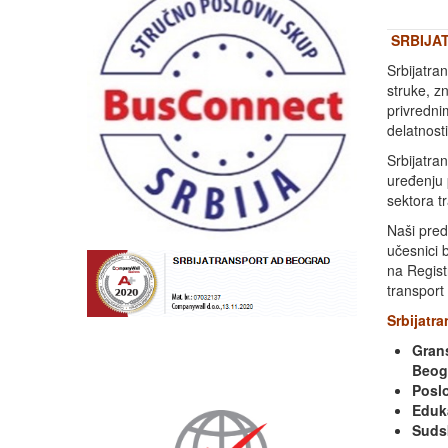
SRBIJA
Srbijatra
struke, zn
privredni
delatnost
Srbijatra
uređenju 
sektora t
Naši pred
učesnici 
na Regist
transport 
Srbijatra
Gran
Beog
Posl
Eduka
Sudsk