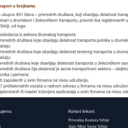
ansport u brojkama:
a ukupno 851 člana – privrednih društava, koji obavljaju delatnost trans
 stvari u drumskom i železničkom transportu, pravnih lica registrovanih 
Srbiji, od toga:
oslodavca iz sektora drumskog transporta
rivrednih društava koje obavljaju delatnost transporta putnika u drum
aćaju;
rivrednih društava koje obavljaju delatnost teretnog transporta u dru
aćaju;
ivrednih društava koje obavljaju delatnost transporta u železničkom sa
ivrednih društava čija delatnost je servis transportnom sektoru – stejkho
znika i partnera;
0 zaposlenih u svim firmama na nivou udruženja,
7 profesionalnih vozača u radnom odnosu u firmama na nivou udružen
iplomiranih ili master inženjera saobraćaja u svim firmama na nivou ud
ujemo:
Korisni linkovi:
Privredna Komora Srbije
e
Auto Moto Savez Srbije