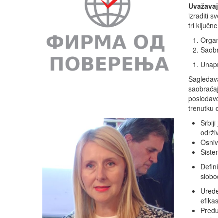
Uvažavaj
izraditi 
tri ključn
Organ
Saobr
Unapr
Sagledava
saobraćaj
poslodavc
trenutku 
Srbiji
održiv
Osniv
Siste
Defin
slobo
Uređe
efikas
Predu