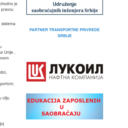
ophodno je
u pravcu
g sistema
PARTNER TRANSPORTNE PRIVREDE
SRBIJE
u
e Unije ,
 ovom
tici,
nsportom;
 cilju
joj