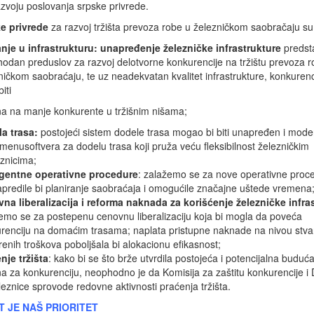
razvoju poslovanja srpske privrede.
e privrede
za razvoj tržišta prevoza robe u železničkom saobračaju su
nje u infrastrukturu: unapređenje železničke infrastrukture
predst
odan preduslov za razvoj delotvorne konkurencije na tržištu prevoza r
ničkom saobraćaju, te uz neadekvatan kvalitet infrastrukture, konkurenc
iti
a na manje konkurente u tržišnim nišama;
a trasa:
postojeći sistem dodele trasa mogao bi biti unapređen i mod
imenusoftvera za dodelu trasa koji pruža veću fleksibilnost železničkim
znicima;
igentne operativne procedure
: zalažemo se za nove operativne proc
apredile bi planiranje saobraćaja i omogućile značajne uštede vremena
na liberalizacija i reforma naknada za korišćenje železničke infra
emo se za postepenu cenovnu liberalizaciju koja bi mogla da poveća
renciju na domaćim trasama; naplata pristupne naknade na nivou stva
renih troškova poboljšala bi alokacionu efikasnost;
nje tržišta
: kako bi se što brže utvrdila postojeća i potencijalna buduća
a za konkurenciju, neophodno je da Komisija za zaštitu konkurencije i D
leznice sprovode redovne aktivnosti praćenja tržišta.
T JE NAŠ PRIORITET