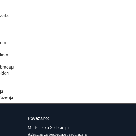
porta
u
skom
mskom
obraćaju;
lderi
ja,
ruženja,
Povezano:
Ministarstvo Saobraćaja
Agencija za bezbednost saobraćaja