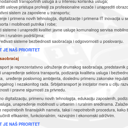
modalnosti transportnih usluga a u interesu korisnika usluga;
diti uslove pristupa profesiji za profesionalne vozače i unaprediti obrazo
tivni sistem za zaposlene u transportu;
nje i primena novih tehnologija, digitalizacije i primena IT inovacija u s
orta i mobilnosti putnika i robe;
ti sisteme i unaprediti kvalitet javne usluge komunalnog servisa mobilno
im i ruralnim podrščjima;
eđivati sisteme bezbednosti saobraćaja i odgovornosti u poslovanju.
T JE NAŠ PRIORITET
 saobraćaj
nsport je reprezentativno udruženje drumskog saobraćaja, predstavnik 
 i unapređenje sektora transporta, podizanja kvaliteta usluga i bezbedn
a, uređenje poslovnog ambijenta, doslednu primenu zakonske regulativ
egalnog i nezakonitog rada. Srbijatransport je inicijator mera u cilju raz
nosti i pravne sigurnosti za privredu.
o digitalizaciju, primenu novih tehnologija, edukaciju zaposlenih, podiz
 usluga, unapređenje mobilnosti u urbanim i ruralnim sredinama. Zalaž
 nepotrebnih finansijskih nameta, taksi i nepotrebnih procedura, kako 
 učinili efikasnim, funkcionalnim, razvojnim i ekonomski održivim.
T JE NAŠ PRIORITET