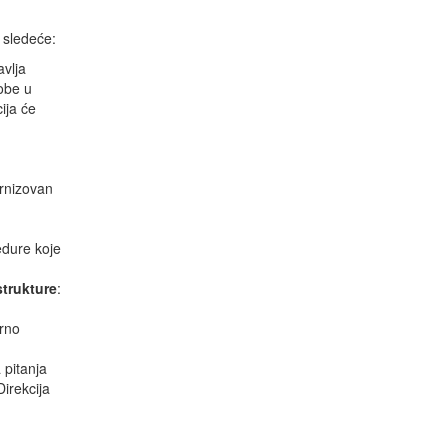
 sledeće:
avlja
obe u
ija će
ernizovan
edure koje
;
strukture
:
rno
 pitanja
irekcija