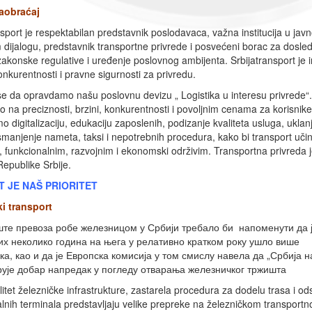
saobraćaj
nsport je respektabilan predstavnik poslodavaca, važna institucija u jav
 dijalogu, predstavnik transportne privrede i posvećeni borac za dosle
akonske regulative i uređenje poslovnog ambijenta. Srbijatransport je in
onkurentnosti i pravne sigurnosti za privredu.
e da opravdamo našu poslovnu devizu „ Logistika u interesu privrede“.
mo na preciznosti, brzini, konkurentnosti i povoljnim cenama za korisnike
o digitalizaciju, edukaciju zaposlenih, podizanje kvaliteta usluga, uklan
 smanjenje nameta, taksi i nepotrebnih procedura, kako bi transport učini
, funkcionalnim, razvojnim i ekonomski održivim. Transportna privreda 
Republike Srbije.
T JE NAŠ PRIORITET
ki transport
те превоза робе железницом у Србији требало би напоменути да ј
х неколико година на њега у релативно кратком року ушло више
ка, као и да је Европска комисија у том смислу навела да „Србија 
рује добар напредак у погледу отварања железничког тржишта
litet železničke infrastrukture, zastarela procedura za dodelu trasa i od
lnih terminala predstavljaju velike prepreke na železničkom transpor