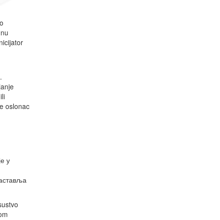
no
dnu
icijator
.
janje
li
je oslonac
е у
наставља
sustvo
tnom