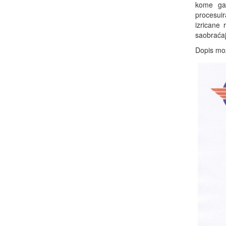
kome ga 
procesuir
izricane 
saobraćaj
Dopis mož