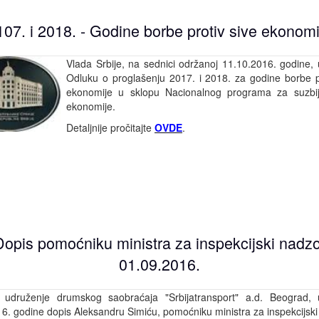
107. i 2018. - Godine borbe protiv sive ekonomi
Vlada Srbije, na sednici održanoj 11.10.2016. godine, u
Odluku o proglašenju 2017. i 2018. za godine borbe p
ekonomije u sklopu Nacionalnog programa za suzbij
ekonomije.
Detaljnije pročitajte
OVDE
.
Dopis pomoćniku ministra za inspekcijski nadzo
01.09.2016.
 udruženje drumskog saobraćaja "Srbijatransport" a.d. Beograd, u
6. godine dopis Aleksandru Simiću, pomoćniku ministra za inspekcijski