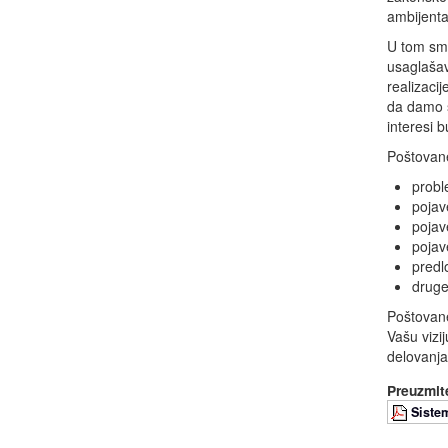
ambijenta
U tom smi
usaglašava
realizaci
da damo s
interesi b
Poštovane
probl
pojav
pojav
pojav
predl
druge
Poštovane
Vašu vizi
delovanja 
Preuzmite
Siste