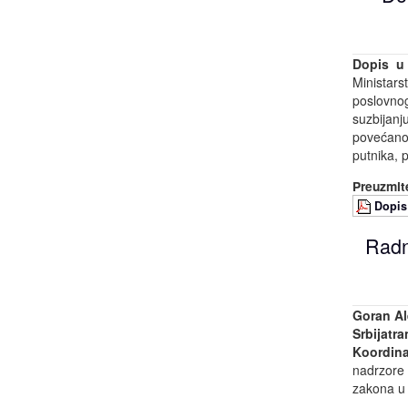
Dopis u 
Ministarst
poslovnog
suzbijanj
povećanog
putnika, 
Preuzmite
Dopis
Radn
Goran Al
Srbijatr
Koordina
nadrzore 
zakona u 