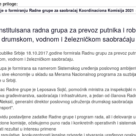
 priloge:
je o formiranju Radne grupe za saobraćaj Koordinaciona Komisija 2021
nstituisana radna grupa za prevoz putnika i rob
drumskom, vodnom i železničkom saobraćaju
ublike Srbije 18.10.2017.godine formirala Radnu grupu za prevoz putn
om, vodnom i železničkom saobraćaju.
upa je formirana sa namerom Sistemskog uređenja poslovnog ambijent
a sive ekonomije u skladu sa Merama Nacionalnog programa za suzbija
 u Srbiji.
ac Radne grupe je Leposava Sojić, pomoćnik ministra za inspekcijski 
tva građevinarstva, saobraćaja i infrastrukture, a jedan od članova Ra
Aleksić, generalni direktor poslovnog udruženja drumskog saobraćaja
nsport".
 vidu postavljene zadatke Radne grupe i program rada, ali i delovanje u
ione komisije, očekujemo puno rada i konkretnih operativnih i sistems
ati rezultat u interesu primene
regulative, konkurentnosti legalne privrede i stvaranja uređenog posl