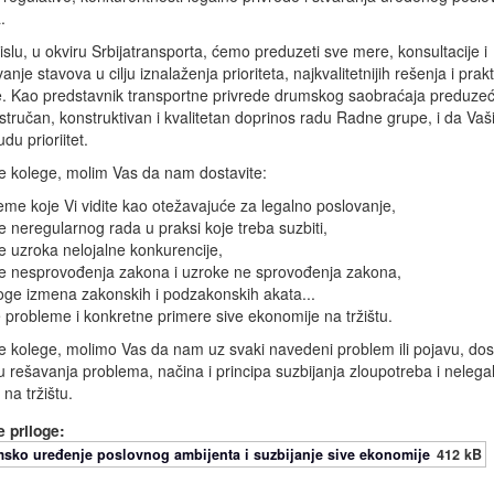
.
slu, u okviru Srbijatransporta, ćemo preduzeti sve mere, konsultacije i
nje stavova u cilju iznalaženja prioriteta, najkvalitetnijih rešenja i prak
je. Kao predstavnik transportne privrede drumskog saobraćaja preduz
tručan, konstruktivan i kvalitetan doprinos radu Radne grupe, i da Vaš
udu prioriitet.
 kolege, molim Vas da nam dostavite:
eme koje Vi vidite kao otežavajuće za legalno poslovanje,
e neregularnog rada u praksi koje treba suzbiti,
e uzroka nelojalne konkurencije,
e nesprovođenja zakona i uzroke ne sprovođenja zakona,
oge izmena zakonskih i podzakonskih akata...
 probleme i konkretne primere sive ekonomije na tržištu.
 kolege, molimo Vas da nam uz svaki navedeni problem ili pojavu, dos
ju rešavanja problema, načina i principa suzbijanja zloupotreba i nelega
na tržištu.
 priloge:
msko uređenje poslovnog ambijenta i suzbijanje sive ekonomije
412 kB