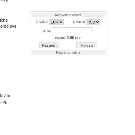
tične
ećemo sve
i
tavite
lnog