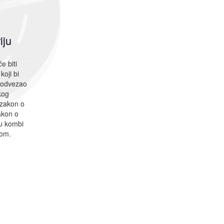
iju
e biti
oji bi
 odvezao
kog
 zakon o
akon o
u kombi
vom.