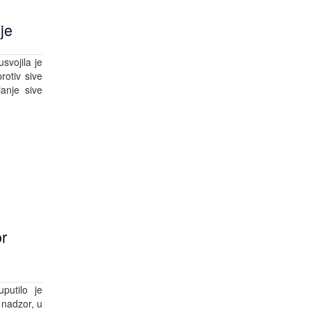
je
svojila je
rotiv sive
anje sive
r
putilo je
 nadzor, u