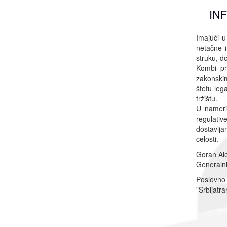
IN
Imajući u
netačne i
struku, d
Kombi pr
zakonski
štetu leg
tržištu.
U nameri
regulativ
dostavl
celosti.
Goran Ale
Generalni
Poslovno
"Srbijatr