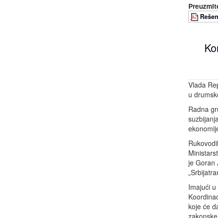
Preuzmite
Rešen
Ko
Vlada Rep
u drumsk
Radna gr
suzbijanj
ekonomije
Rukovodil
Ministars
je Goran 
„Srbijatra
Imajući u
Koordinac
koje će d
zakonske 