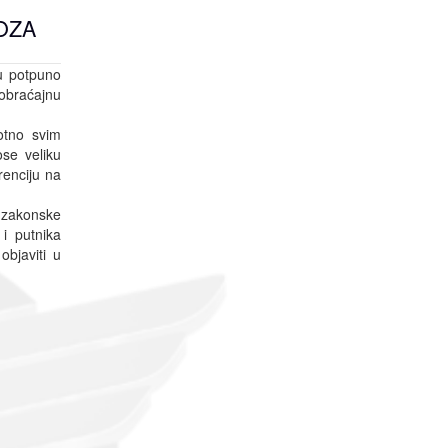
OZA
su potpuno
aobraćajnu
otno svim
se veliku
renciju na
 zakonske
 i putnika
bjaviti u