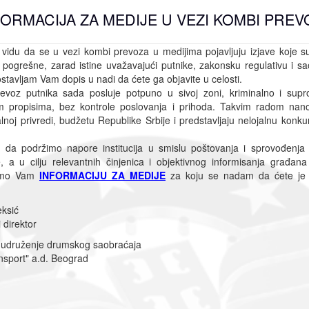
FORMACIJA ZA MEDIJE U VEZI KOMBI PREV
 vidu da se u vezi kombi prevoza u medijima pojavljuju izjave koje 
 pogrešne, zarad istine uvažavajući putnike, zakonsku regulativu i s
ostavljam Vam dopis u nadi da ćete ga objavite u celosti.
evoz putnika sada posluje potpuno u sivoj zoni, kriminalno i supr
m propisima, bez kontrole poslovanja i prihoda. Takvim radom nano
alnoj privredi, budžetu Republike Srbije i predstavljaju nelojalnu konku
 da podržimo napore institucija u smislu poštovanja i sprovođenja
e, a u cilju relevantnih činjenica i objektivnog informisanja građana
jamo Vam
INFORMACIJU ZA MEDIJE
za koju se nadam da ćete je o
ksić
 direktor
 udruženje drumskog saobraćaja
ansport" a.d. Beograd