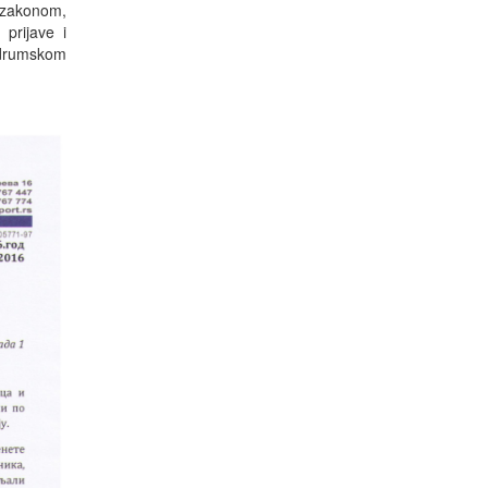
 zakonom,
 prijave i
u drumskom