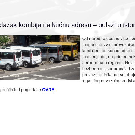
lazak kombija na kućnu adresu – odlazi u istor
Od naredne godine više neć
moguće pozvati prevoznika k
kombijem od kućne adrese
mušteriju do, na primer, ne
aerodroma u regionu. Novi
bezbednosti saobraćaja i z
prevozu putnika ne smatraj
legalnim prevoznim sredst
 pročitajte i pogledajte
OVDE
.