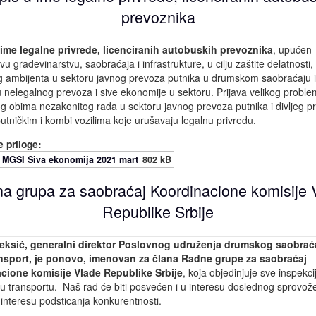
prevoznika
ime legalne privrede, licenciranih autobuskih prevoznika
, upućen
vu građevinarstvu, saobraćaja i infrastrukture, u cilju zaštite delatnosti
 ambijenta u sektoru javnog prevoza putnika u drumskom saobraćaju i
u nelegalnog prevoza i sive ekonomije u sektoru. Prijava velikog proble
 obima nezakonitog rada u sektoru javnog prevoza putnika i divljeg p
putničkim i kombi vozilima koje urušavaju legalnu privredu.
 priloge:
 MGSI Siva ekonomija 2021 mart
802 kB
a grupa za saobraćaj Koordinacione komisije 
Republike Srbije
eksić, generalni direktor Poslovnog udruženja drumskog saobrać
ansport, je ponovo, imenovan za člana Radne grupe za saobraćaj
cione komisije Vlade Republike Srbije
, koja objedinjuje sve inspekci
u transportu. Naš rad će biti posvećen i u interesu doslednog sprovož
interesu podsticanja konkurentnosti.