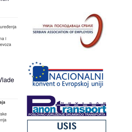
, uređenja
ma i
revoza
Vlade
aja
jske
enja