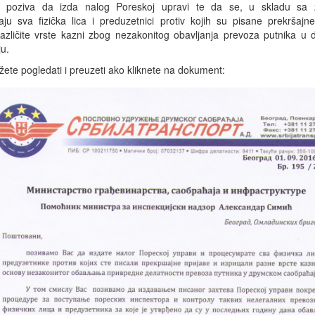
poziva da izda nalog Poreskoj upravi te da se, u skladu sa
aju sva fizička lica i preduzetnici protiv kojih su pisane prekršajne
različite vrste kazni zbog nezakonitog obavljanja prevoza putnika 
u.
ete pogledati i preuzeti ako kliknete na dokument: