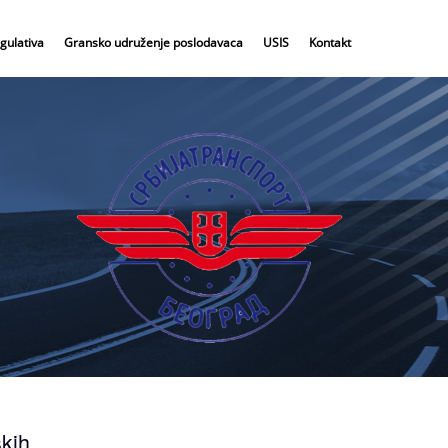
gulativa
Gransko udruženje poslodavaca
USIS
Kontakt
skih