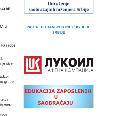
544 kB
e u
PARTNER TRANSPORTNE PRIVREDE
SRBIJE
ika i robe
a i
nje sive
nadzor
dne grupe
 okviru
kih mera
ovnog